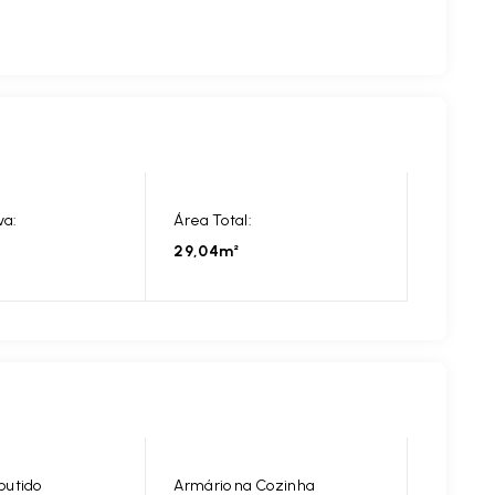
va:
Área Total:
29,04m²
butido
Armário na Cozinha