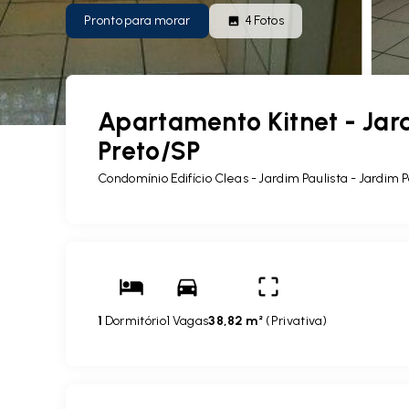
Pronto para morar
4
Fotos
Apartamento Kitnet - Jard
Preto/SP
Condomínio Edifício Cleas - Jardim Paulista -
Jardim P
1
Dormitório
1 Vagas
38,82 m²
(
Privativa
)