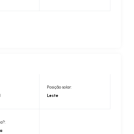
Posição solar:
l
Leste
ia?:
ia