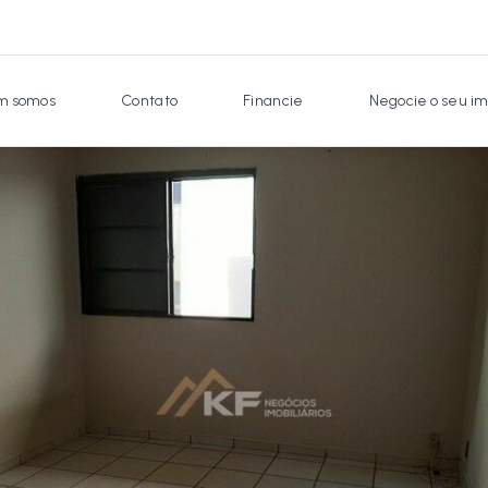
 somos
Contato
Financie
Negocie o seu im