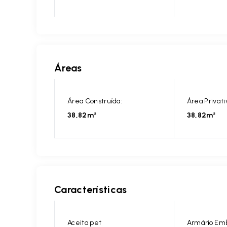
Áreas
Área Construída:
Área Privati
38,82m²
38,82m²
Características
Aceita pet
Armário Em