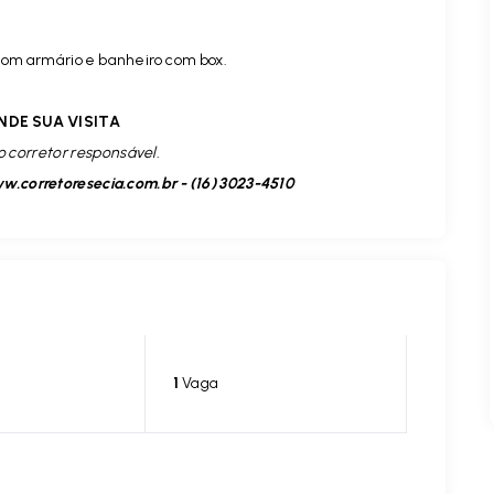
 com armário e banheiro com box.
NDE SUA VISITA
o corretor responsável.
.corretoresecia.com.br - (16) 3023-4510
1
Vaga