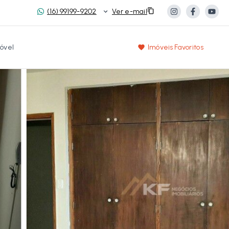
(16) 99199-9202
Ver e-mail
óvel
Imóveis Favoritos