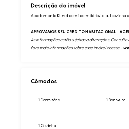
Descrição do imóvel
Apartamento Kitnet com 1 dormitório/sala, 1 cozinha
APROVAMOS SEU CRÉDITO HABITACIONAL - AGE
As informações estão sujeitas a alterações. Consulte 
Para mais informações sobre esse imóvel acesse -
www
Cômodos
1
Dormitório
1
Banheiro
1
Cozinha