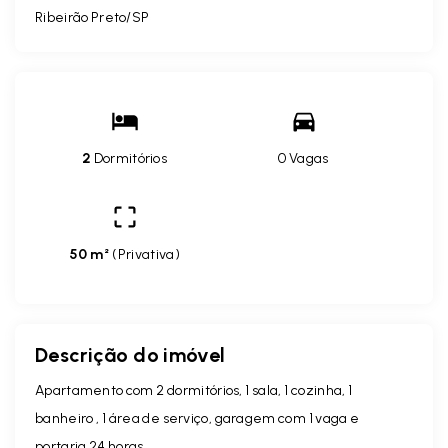
Ribeirão Preto/SP
2
Dormitórios
0 Vagas
50 m²
(
Privativa
)
Descrição do imóvel
Apartamento com 2 dormitórios, 1 sala, 1 cozinha, 1
banheiro , 1 área de serviço, garagem com 1 vaga e
portaria 24 horas.