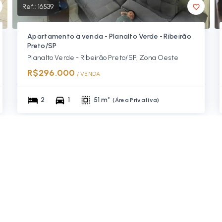
Ref.:
16539
Apartamento à venda - Planalto Verde - Ribeirão
Preto/SP
Planalto Verde - Ribeirão Preto/SP, Zona Oeste
R$296.000
/ 
VENDA
2
1
51 m²
(
Área Privativa
)