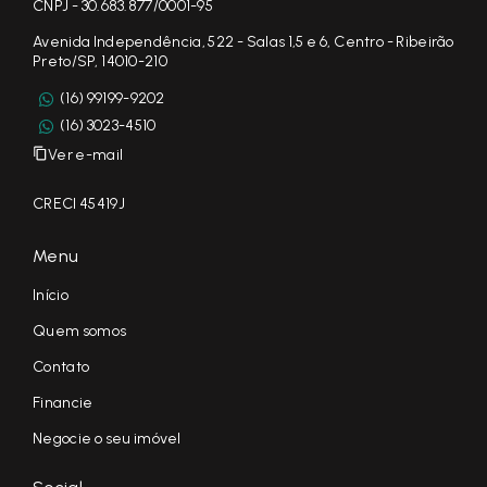
CNPJ - 30.683.877/0001-95
Avenida Independência, 522 - Salas 1,5 e 6, Centro - Ribeirão
Preto/SP, 14010-210
(16) 99199-9202
(16) 3023-4510
Ver e-mail
CRECI 45419J
Menu
Início
Quem somos
Contato
Financie
Negocie o seu imóvel