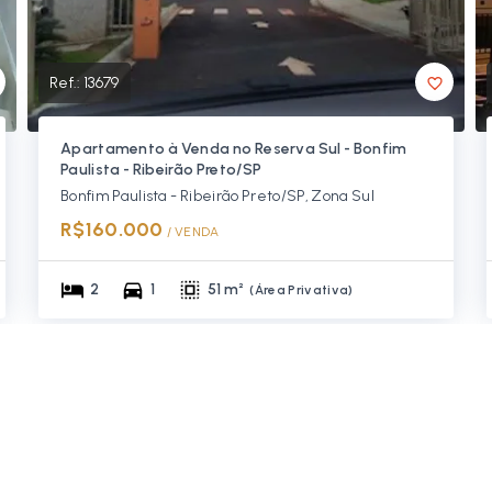
Ref.:
13679
Apartamento à Venda no Reserva Sul - Bonfim
Paulista - Ribeirão Preto/SP
Bonfim Paulista - Ribeirão Preto/SP, Zona Sul
R$160.000
/ 
VENDA
2
1
51 m²
(
Área Privativa
)