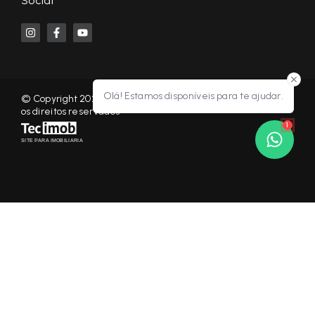
Social
Olá! Estamos disponíveis para te ajudar.
© Copyright 2026 - KF NEGÓCIOS IMOBILIÁRIOS RP - Todos
os direitos reservados
1
SITE PARA IMOBILIARIA
Início
Histórico
Favoritos