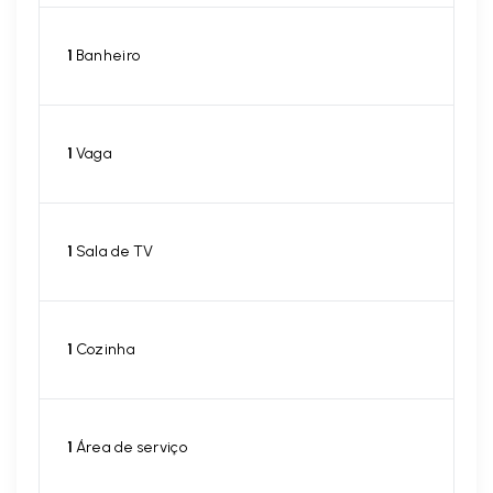
1
Banheiro
1
Vaga
1
Sala de TV
1
Cozinha
1
Área de serviço