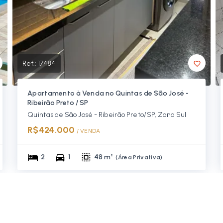
Ref.:
17484
Apartamento à Venda no Quintas de São José -
Ribeirão Preto / SP
Quintas de São José - Ribeirão Preto/SP, Zona Sul
R$424.000
/ 
VENDA
2
1
48 m²
(
Área Privativa
)