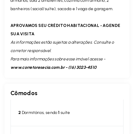
armários, sala 2 ambientes, cozinha com armário, 2
banheiros (social/suíte), sacada e 1 vaga de garagem.
APROVAMOS SEU CRÉDITO HABITACIONAL - AGENDE
SUA VISITA
As informações estão sujeitas a alterações. Consulte o
corretor responsável.
Para mais informações sobre esse imóvel acesse -
www.corretoresecia.com.br - (16) 3023-4510
Cômodos
2
Dormitórios, sendo
1
suíte