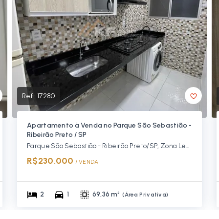
Ref.:
17280
Apartamento à Venda no Parque São Sebastião -
Ribeirão Preto / SP
Parque São Sebastião - Ribeirão Preto/SP, Zona Leste
R$230.000
/ 
VENDA
2
1
69,36 m²
(
Área Privativa
)