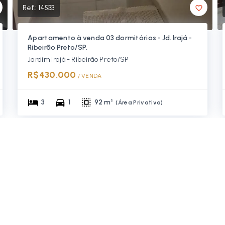
Ref.:
14533
Apartamento à venda 03 dormitórios - Jd. Irajá -
Ribeirão Preto/SP.
Jardim Irajá - Ribeirão Preto/SP
R$430.000
/ 
VENDA
3
1
92 m²
(
Área Privativa
)