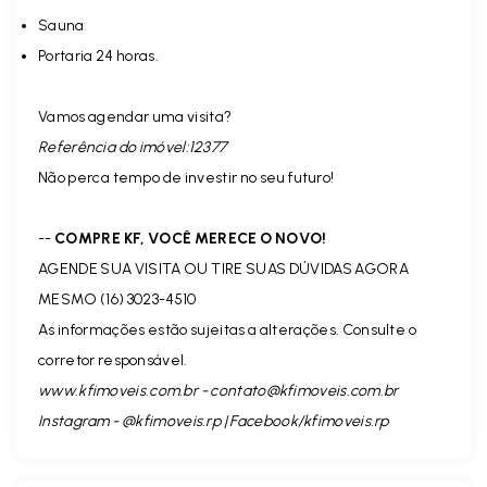
Sauna
Portaria 24 horas.
Vamos agendar uma visita?
Referência do imóvel:12377
Não perca tempo de investir no seu futuro!
--
COMPRE KF, VOCÊ MERECE O NOVO!
AGENDE SUA VISITA OU TIRE SUAS DÚVIDAS AGORA
MESMO (16) 3023-4510
As informações estão sujeitas a alterações. Consulte o
corretor responsável.
www.kfimoveis.com.br -
contato@kfimoveis.com.br
Instagram - @kfimoveis.rp | Facebook/kfimoveis.rp