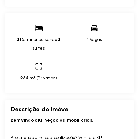
3
Dormitórios, sendo
3
4 Vagas
suítes
264 m²
(
Privativa
)
Descrição do imóvel
Bem vindo a KF Negócios Imobiliários.
Procurando uma boa localização? Vem pra KF!