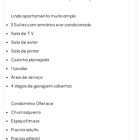
Lindo apartamento muito amplo
3 Suítes com armários e ar condicionado
Sala de T.V
Sala de estar
Sala de jantar
Cozinha planejada
1 Lavabo
Área de serviço
4 Vagas de garagem cobertas
Condomínio Oferece:
Churrasqueira
Espaço fitness
Piscina adulto
Piscina infantil