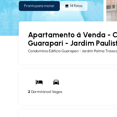
Pronto para morar
14
Fotos
Apartamento á Venda - C
Guarapari - Jardim Paulist
Condomínio Edifício Guarapari -
Jardim Palma Travass
2
Dormitórios
1 Vagas