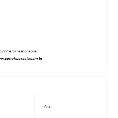
o corretor responsável.
w.corretoresecia.com.br
1
Vaga