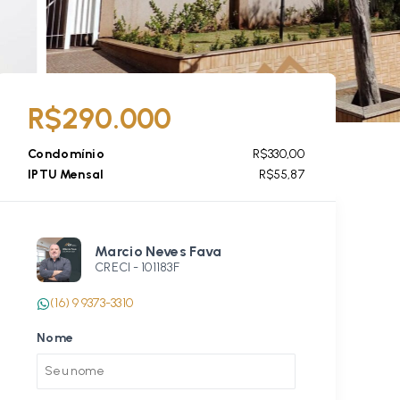
R$290.000
Condomínio
R$330,00
IPTU Mensal
R$55,87
Marcio Neves Fava
CRECI -
101183F
(16) 9 9373-3310
Nome