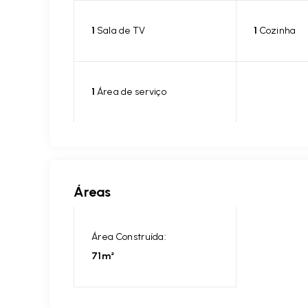
1
Sala de TV
1
Cozinha
1
Área de serviço
Áreas
Área Construída:
71m²