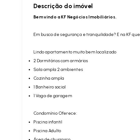
Descrição do imóvel
Bem vindo a KF Negócios Imobiliários.
Em busca de segurança e tranquilidade? E na KF que
Lindo apartamento muito bem localizado
2 Dormitórios com armários
Sala ampla 2 ambientes
Cozinha ampla
1 Banheiro social
1 Vaga de garagem
Condomínio Oferece:
Piscina infantil
Piscina Adulto
Área de churrasco