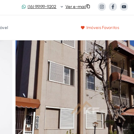
(16) 99199-9202
Ver e-mail
óvel
Imóveis Favoritos