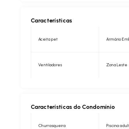
Características
Aceita pet
Armário Em
Ventiladores
Zona Leste
Características do Condomínio
Churrasqueira
Piscina adul