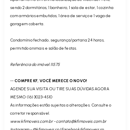
sendo 2 dormitórios, 1 banheiro, 1 sala de estar, 1 cozinha
com armários embutidos, 1 área de serviço e 1 vaga de
garagem coberta.
Condomínio fechado, segurança/portaria 24 horas,
permitido animais e salão de festas.
Referência do imóvel:11575
--
COMPRE KF, VOCÊ MERECE O NOVO!
AGENDE SUA VISITA OU TIRE SUAS DÚVIDAS AGORA
MESMO (16) 3023-4510
As informações estão sujeitas a alterações. Consulte o
corretor responsável.
www.kfimoveis.com.br -
contato@kfimoveis.com.br
Instagram - @kfimoveis.rp | Facebook/kfimoveis.rp