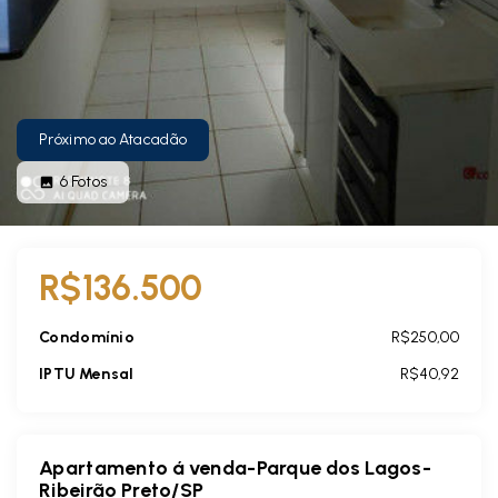
Próximo ao Atacadão
6
Fotos
R$136.500
Condomínio
R$250,00
IPTU Mensal
R$40,92
Apartamento á venda-Parque dos Lagos-
Ribeirão Preto/SP