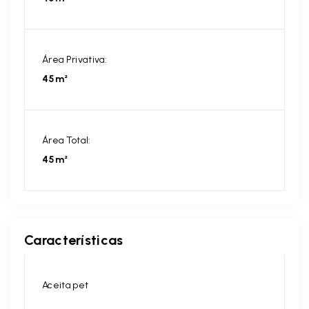
Área Privativa:
45m²
Área Total:
45m²
Características
Aceita pet