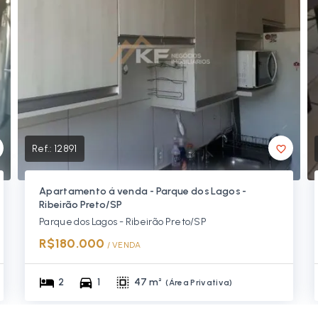
Ref.:
12891
Apartamento á venda - Parque dos Lagos -
Ribeirão Preto/SP
Parque dos Lagos - Ribeirão Preto/SP
R$180.000
/ 
VENDA
2
1
47 m²
(
Área Privativa
)