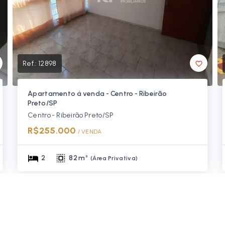
Ref.:
12898
Apartamento á venda - Centro - Ribeirão
Preto/SP
Centro - Ribeirão Preto/SP
R$255.000
/ 
VENDA
2
82 m²
(
Área Privativa
)