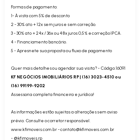
Formas de pagamento:
1- À vista com 5% de desconto
2 - 30% ato + 12x sem juros e sem correção.
3 - 30% ato + 24x / 36x ou 48x juros 0,5% e correção IPCA.
4 - Financiamento bancário.
5 - Apresnete sua proposta ou fluxo de pagamento
Quer mais detalhes ou agendar sua visita? - Código:16091
KF NEGÓCIOS IMOBILIÁRIOS RP | (16) 3023-4510 ou
(16) 99199-9202
Assessoria completa financeira e jurídica!
As informações estão sujeitas a alterações sem aviso
prévio. Consulte o corretor responsável.
www.kfimoveis.com.br -
contato@kfimoveis.com.br
- @kfimoveis.rp