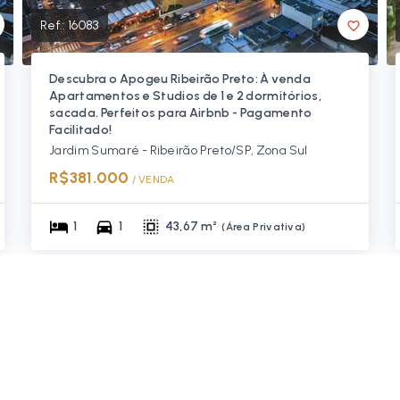
Ref.:
16083
Descubra o Apogeu Ribeirão Preto: À venda
Apartamentos e Studios de 1 e 2 dormitórios,
sacada. Perfeitos para Airbnb - Pagamento
Facilitado!
Jardim Sumaré - Ribeirão Preto/SP, Zona Sul
R$381.000
/ 
VENDA
1
1
43,67 m²
(
Área Privativa
)