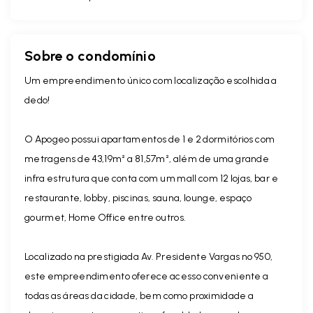
Sobre o condomínio
Um empreendimento único com localização escolhida a
dedo!
O Apogeo possui apartamentos de 1 e 2 dormitórios com
metragens de 43,19m² a 81,57m², além de uma grande
infra estrutura que conta com um mall com 12 lojas, bar e
restaurante, lobby, piscinas, sauna, lounge, espaço
gourmet, Home Office entre outros.
Localizado na prestigiada Av. Presidente Vargas nº 950,
este empreendimento oferece acesso conveniente a
todas as áreas da cidade, bem como proximidade a