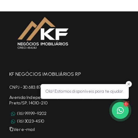
KF NEGÓCIOS IMOBILIÁRIOS RP
CNPJ - 30.683.877/0001-95
Olá! Estamos disponíveis para te ajudar.
Avenida Independência, 522 - Salas 1,5 e 6, Centro - Ribeirão
Preto/SP, 14010-210
1
(16) 99199-9202
(16) 3023-4510
Ver e-mail