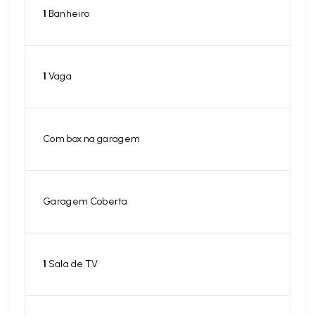
1
Banheiro
1
Vaga
Com box na garagem
Garagem Coberta
1
Sala de TV