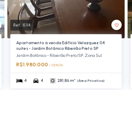
Ref.:
15114
Apartamento à venda Edifício Velazquez 04
suítes - Jardim Botânico Ribeirão Preto SP
Jardim Botânico - Ribeirão Preto/SP, Zona Sul
R$1.980.000
/ 
VENDA
4
4
281,86 m²
(
Área Privativa
)