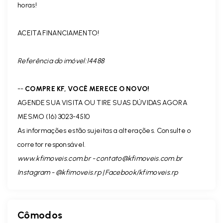
horas!
ACEITA FINANCIAMENTO!
Referência do imóvel:14488
--
COMPRE KF, VOCÊ MERECE O NOVO!
AGENDE SUA VISITA OU TIRE SUAS DÚVIDAS AGORA
MESMO (16) 3023-4510
As informações estão sujeitas a alterações. Consulte o
corretor responsável.
www.kfimoveis.com.br -
contato@kfimoveis.com.br
Instagram - @kfimoveis.rp | Facebook/kfimoveis.rp
Cômodos