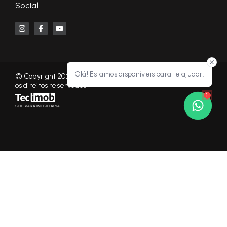
Social
Olá! Estamos disponíveis para te ajudar.
© Copyright 2026 - KF NEGÓCIOS IMOBILIÁRIOS RP - Todos
os direitos reservados
1
SITE PARA IMOBILIARIA
Início
Histórico
Favoritos