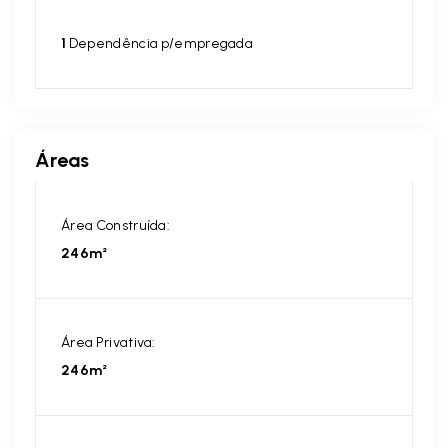
1
Dependência p/empregada
Áreas
Área Construída:
246m²
Área Privativa:
246m²