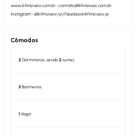
www.kfimoveis.com.br -
contato@kfimoveis.com.br
Instagram - @kfimoveis.rp | Facebook/kfimoveis.rp
Cômodos
2
Dormitórios, sendo
2
suítes
3
Banheiros
1
Vaga