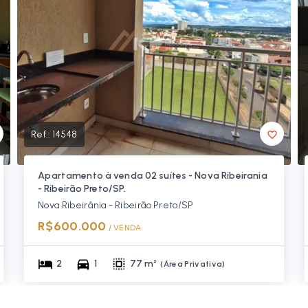
Ref.:
14548
Apartamento à venda 02 suítes - Nova Ribeirania
- Ribeirão Preto/SP.
Nova Ribeirânia - Ribeirão Preto/SP
R$600.000
/ 
VENDA
2
1
77 m²
(
Área Privativa
)