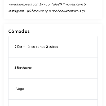
www.kfimoveis.com.br -
contato@kfimoveis.com.br
Instagram - @kfimoveis.rp | Facebook/kfimoveis.rp
Cômodos
2
Dormitórios, sendo
2
suítes
3
Banheiros
1
Vaga