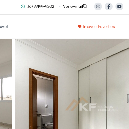
(16) 99199-9202
Ver e-mail
óvel
Imóveis Favoritos