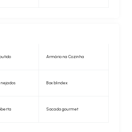
butido
Armário na Cozinha
anejados
Box blindex
berta
Sacada gourmet