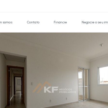
 somos
Contato
Financie
Negocie o seu im