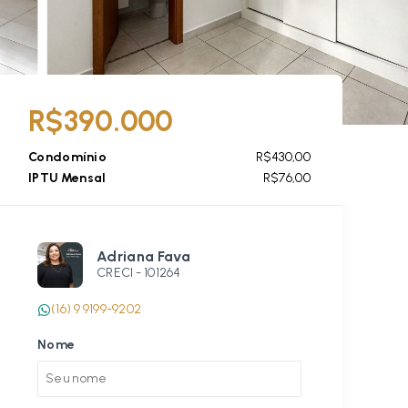
R$390.000
Condomínio
R$430,00
IPTU Mensal
R$76,00
Adriana Fava
CRECI -
101264
(16) 9 9199-9202
Nome