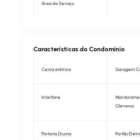
Área de Serviço
Características do Condomínio
Cerca elétrica
Garagem C
Interfone
Monitorame
Câmeras
Portaria Diurna
Portão Elétr