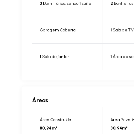
3
Dormitórios, sendo
1
suíte
2
Banheiros
Garagem Coberta
1
Sala de TV
1
Sala de jantar
1
Área de se
Áreas
Área Construída:
Área Privati
80,94m²
80,94m²