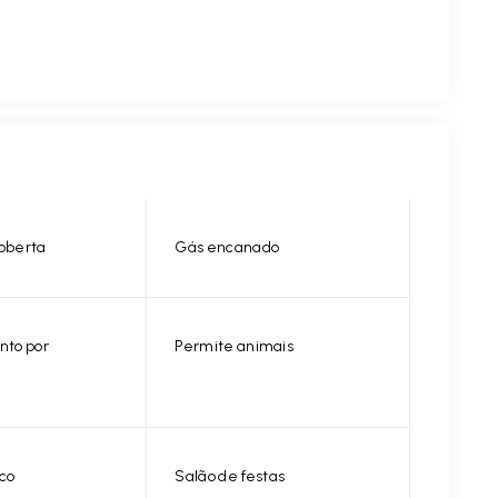
oberta
Gás encanado
nto por
Permite animais
ico
Salão de festas