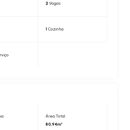
2
Vagas
1
Cozinha
rviço
va:
Área Total:
80,94m²