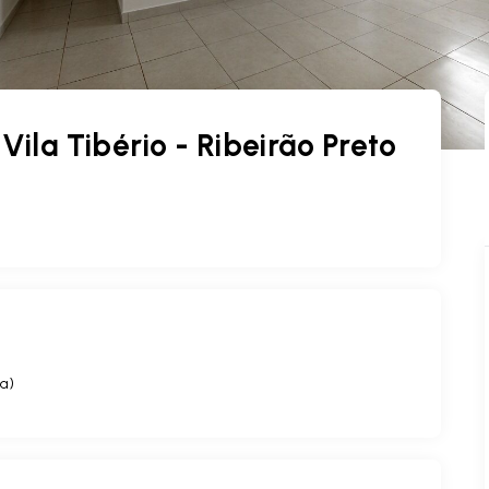
la Tibério - Ribeirão Preto
va
)