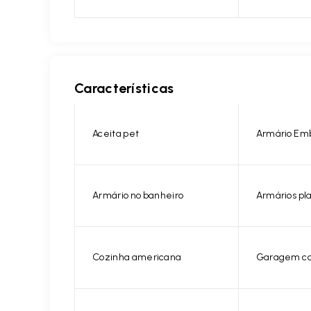
Características
Aceita pet
Armário Em
Armário no banheiro
Armários pl
Cozinha americana
Garagem co