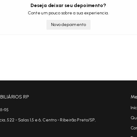
Deseja deixar seu depoimento?
Conte um pouco sobre a sua experiencia.
Novo depoimento
ILIÁRIOS RP
Me
Iní
01-95
Qu
, 522 - Salas 1,5 e 6, Centro - Ribeirão Preto/SP,
Co