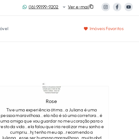
(16) 99199-9202
Ver e-mail
óvel
Imóveis Favoritos
Rose
Tive uma experiência ótima...a Juliana é uma
pessoa maravilhosa...ela não é só uma corretora...é
uma amiga que vou guardar no meu coração para o
resto da vida...ela falou que iria realizar meu sonho e
cumpriu...hj tenho meu ap...recomendo a
Juliana...esse ser humano maravilhoso...muito obd