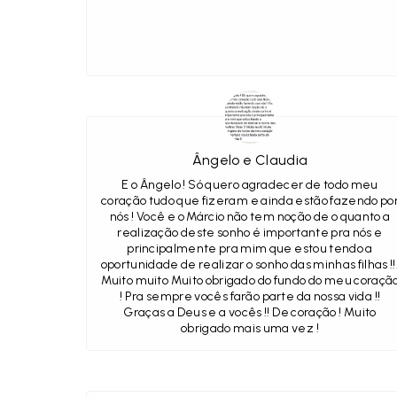
Ângelo e Claudia
E o Ângelo ! Só quero agradecer de todo meu
coração tudo que fizeram e ainda estão fazendo po
nós ! Você e o Márcio não tem noção de o quanto a
realização deste sonho é importante pra nós e
principalmente pra mim que estou tendo a
oportunidade de realizar o sonho das minhas filhas !!
Muito muito Muito obrigado do fundo do meu coraçã
! Pra sempre vocês farão parte da nossa vida !!
Graças a Deus e a vocês !! De coração ! Muito
obrigado mais uma vez !