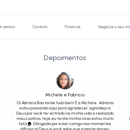
 somos
Contato
Financie
Negocie o seu im
Depoimentos
Michele e Fabricio
e
Oi Adriana Boa tarde tudo bem É a Michele . Adriana
estou passando aqui para agradecer. agradeço a
Deus por você ter entrado na minha vida e realizado
meus sonhos. hoje eu tenho minha casa estou muito
feliz🏠 Obrigada por estar comigo nos momentos
difíceis só Deus e você sabe que a gente passou