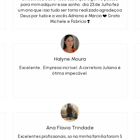
para mim adquirir esse sonho . dia 23 de Julho fez
um ano que isso tudo ser torno realizado agradeço a
Deus por tudo e a vocês Adriana e Márcio ❤️ Grata
Michele e Fabrício ❣️
Halyne Moura
Excelente.. Empresa incrível. A corretora Juliana é
ótima impecável.
Ana Flavia Trindade
Excelentes profissionais, so na minha família foram 5