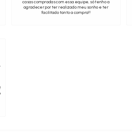
casas compradas com essa equipe, só tenho a
agradecer por ter realizado meu sonho e ter
facilitado tanto a compra!!
r
!
o