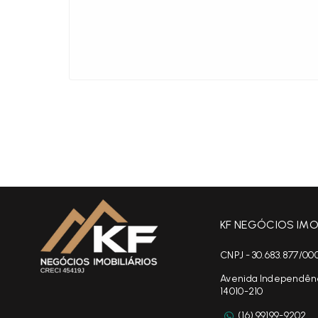
KF NEGÓCIOS IMOB
CNPJ - 30.683.877/00
Avenida Independência
14010-210
(16) 99199-9202