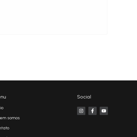
nu
Social
cio
em somos
ntato